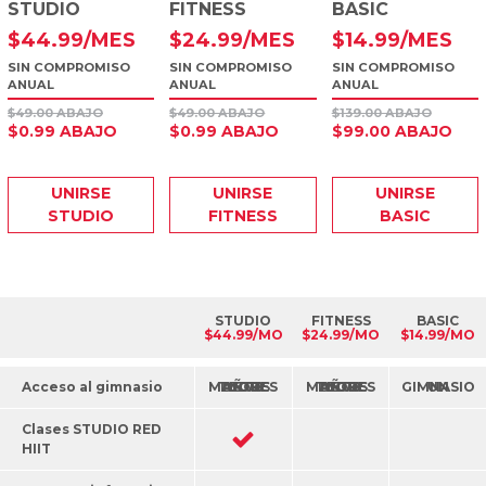
STUDIO
FITNESS
BASIC
$
44
.99
/MES
$
24
.99
/MES
$
14
.99
/MES
SIN COMPROMISO
SIN COMPROMISO
SIN COMPROMISO
ANUAL
ANUAL
ANUAL
$49.00 ABAJO
$49.00 ABAJO
$139.00 ABAJO
$0.99 ABAJO
$0.99 ABAJO
$99.00 ABAJO
UNIRSE
UNIRSE
UNIRSE
STUDIO
FITNESS
BASIC
STUDIO
FITNESS
BASIC
$44.99/MO
$24.99/MO
$14.99/MO
Acceso al gimnasio
TODOS LOS MAYORES DE 70 AÑOS
TODOS LOS MAYORES DE 70 AÑOS
UN GIMNASIO
Clases STUDIO RED
HIIT