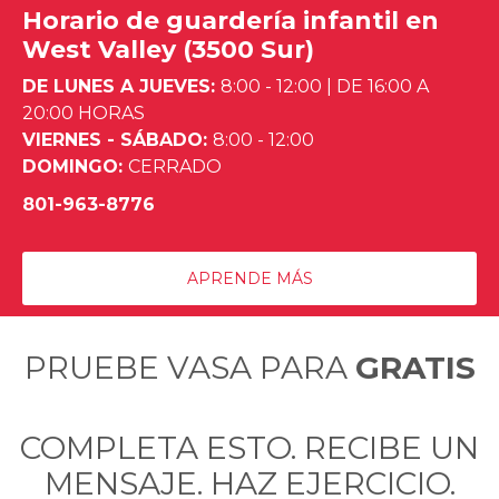
Horario de guardería infantil en
West Valley (3500 Sur)
DE LUNES A JUEVES:
8:00 - 12:00
|
DE 16:00 A
20:00 HORAS
VIERNES - SÁBADO:
8:00 - 12:00
DOMINGO:
CERRADO
801-963-8776
APRENDE MÁS
PRUEBE VASA PARA
GRATIS
COMPLETA ESTO. RECIBE UN
MENSAJE. HAZ EJERCICIO.