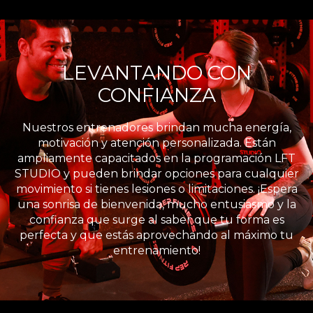
LEVANTANDO CON
CONFIANZA
Nuestros entrenadores brindan mucha energía,
motivación y atención personalizada. Están
ampliamente capacitados en la programación LFT
STUDIO y pueden brindar opciones para cualquier
movimiento si tienes lesiones o limitaciones. ¡Espera
una sonrisa de bienvenida, mucho entusiasmo y la
confianza que surge al saber que tu forma es
perfecta y que estás aprovechando al máximo tu
entrenamiento!