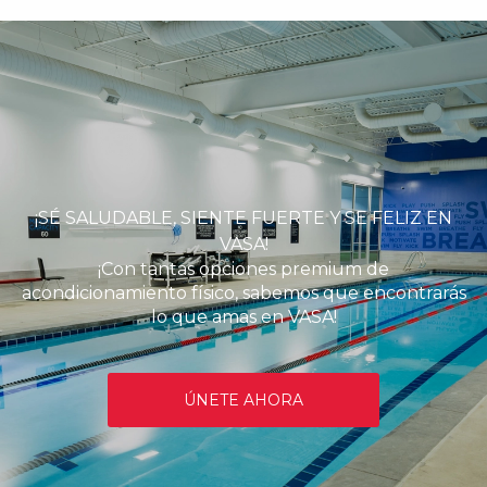
¡SÉ SALUDABLE, SIENTE FUERTE Y SE FELIZ EN
VASA!
¡Con tantas opciones premium de
acondicionamiento físico, sabemos que encontrarás
lo que amas en VASA!
ÚNETE AHORA