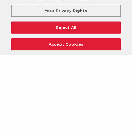
Your Privacy Rights
Reject All
Accept Cookies
Carreras
Apoyo
Solicitudes De Donaciones
Términos
Privacidad
Reglamento
Cancelar