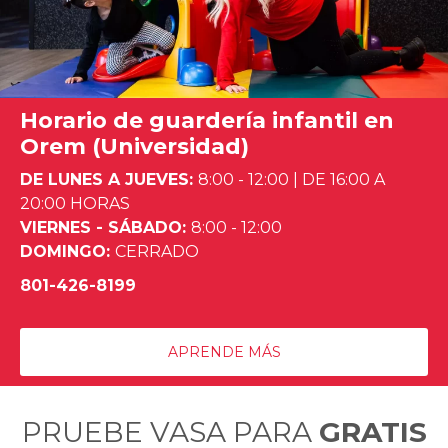
Horario de guardería infantil en
Orem (Universidad)
DE LUNES A JUEVES:
8:00 - 12:00
|
DE 16:00 A
20:00 HORAS
VIERNES - SÁBADO:
8:00 - 12:00
DOMINGO:
CERRADO
801-426-8199
APRENDE MÁS
PRUEBE VASA PARA
GRATIS