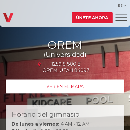
ES
ÚNETE AHORA
OREM
(Universidad)
1259 S 800 E
OREM, UTAH 84097
VER EN EL MAPA
Horario del gimnasio
De lunes a viernes:
4 AM - 12 AM