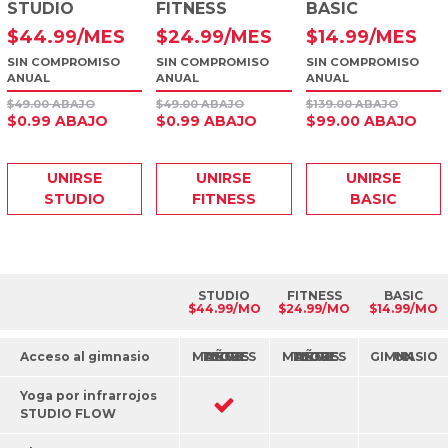
STUDIO
FITNESS
BASIC
$
44
.99
/MES
$
24
.99
/MES
$
14
.99
/MES
SIN COMPROMISO
SIN COMPROMISO
SIN COMPROMISO
ANUAL
ANUAL
ANUAL
$49.00 ABAJO
$49.00 ABAJO
$139.00 ABAJO
$0.99 ABAJO
$0.99 ABAJO
$99.00 ABAJO
UNIRSE
UNIRSE
UNIRSE
STUDIO
FITNESS
BASIC
STUDIO
FITNESS
BASIC
$44.99/MO
$24.99/MO
$14.99/MO
Acceso al gimnasio
TODOS LOS MAYORES DE 70 AÑOS
TODOS LOS MAYORES DE 70 AÑOS
UN GIMNASIO
Yoga por infrarrojos
STUDIO FLOW