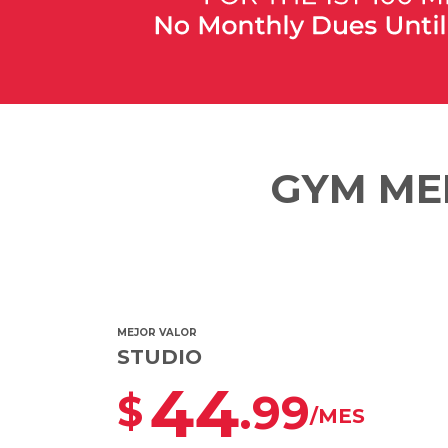
GYM ME
MEJOR VALOR
STUDIO
44
.99
$
/MES