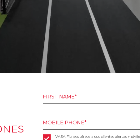
FIRST NAME*
MOBILE PHONE*
ONES
VASA Fitness ofrece a sus clientes alertas móvi