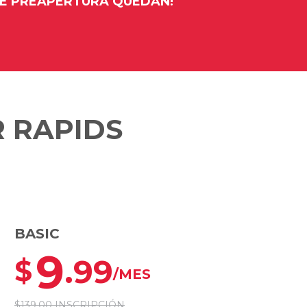
DE PREAPERTURA QUEDAN!
 RAPIDS
BASIC
9
.99
$
/MES
$139.00 INSCRIPCIÓN