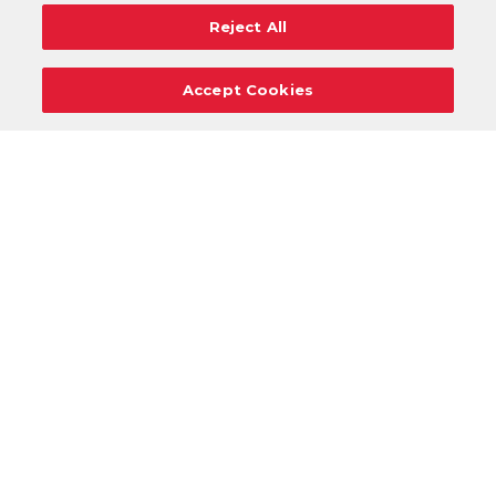
Reject All
Accept Cookies
Careers
Support
Donation Requests
Terms
Privacy
Regulations
Cancel
Login
DOWNLOAD OUR MOBILE APP!
/
ANDROID VERSION
IOS VERSION