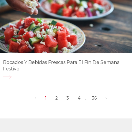
Bocados Y Bebidas Frescas Para El Fin De Semana
Festivo
...
‹
1
2
3
4
36
›