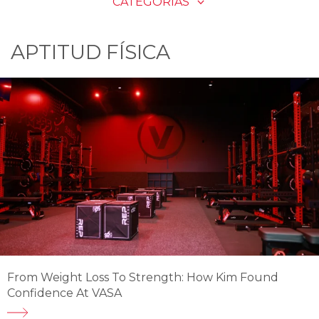
CATEGORÍAS
APTITUD FÍSICA
From Weight Loss To Strength: How Kim Found
Confidence At VASA