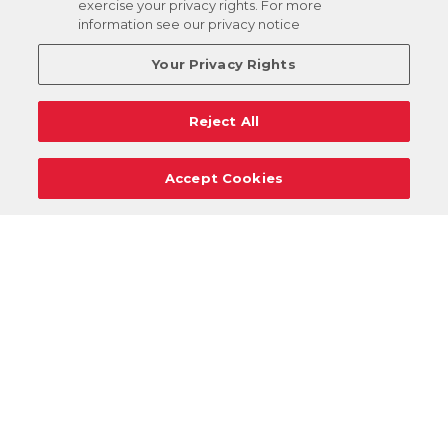
exercise your privacy rights. For more
information see our privacy notice
Your Privacy Rights
Reject All
Accept Cookies
Carreras
Apoyo
Solicitudes De Donaciones
Términos
Privacidad
Reglamento
Cancelar