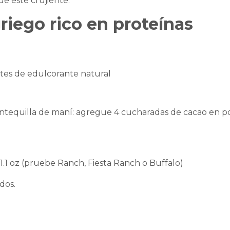
e esté crujiente.
riego rico en proteínas
tes de edulcorante natural
antequilla de maní: agregue 4 cucharadas de cacao en p
.1 oz (pruebe Ranch, Fiesta Ranch o Buffalo)
dos.