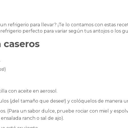
un refrigerio para llevar? ¡Te lo contamos con estas rece
 refrigerio perfecto para variar según tus antojos o los gu
a caseros
r
s!)
lla con aceite en aerosol.
iángulos (¡del tamaño que desee!) y colóquelos de manera
s. (Para un sabor dulce, pruebe rociar con miel y espolv
nsalada ranch o sal de ajo).