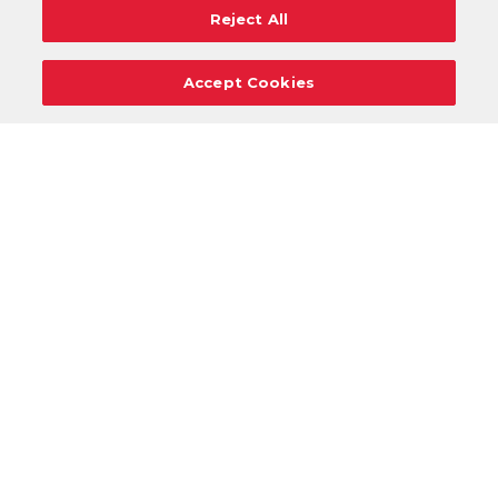
Reject All
Accept Cookies
Carreras
Apoyo
Solicitudes De Donaciones
Términos
Privacidad
Reglamento
Cancelar
Acceso