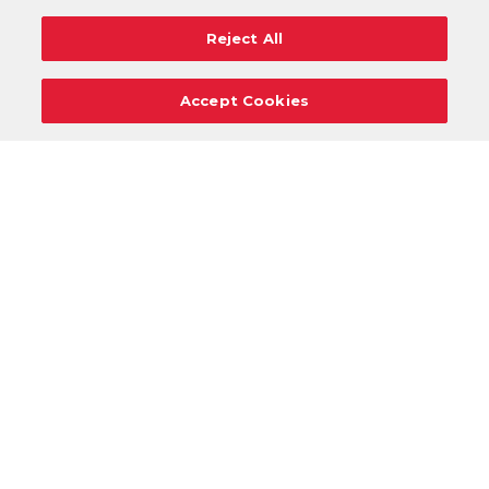
Reject All
Accept Cookies
Carreras
Apoyo
Solicitudes De Donaciones
Términos
Privacidad
Reglamento
Cancelar
Acceso