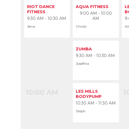
9:00 AM
9
RIOT DANCE
AQUA FITNESS
L
FITNESS
B
9:00 AM - 10:00
9:30 AM - 10:30 AM
AM
9:
Jena
Christi
Ali
ZUMBA
9:30 AM - 10:30 AM
Josefina
10:00 AM
1
LES MILLS
BODYPUMP
10:30 AM - 11:30 AM
Steph