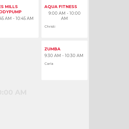
:00 AM
ES MILLS
AQUA FITNESS
ODYPUMP
9:00 AM - 10:00
45 AM - 10:45 AM
AM
Christi
ZUMBA
9:30 AM - 10:30 AM
Carla
0:00 AM