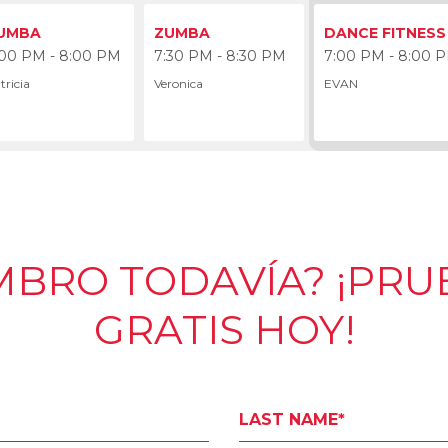
:00 PM
UMBA
ZUMBA
DANCE FITNESS
:00 PM - 8:00 PM
7:30 PM - 8:30 PM
7:00 PM - 8:00 
tricia
Veronica
EVAN
MBRO TODAVÍA? ¡PRU
GRATIS HOY!
LAST NAME*