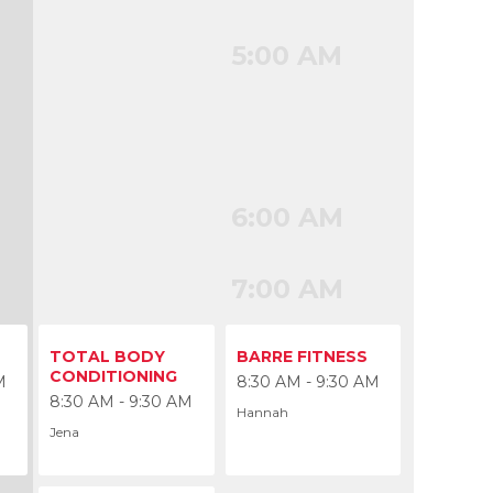
5:00 AM
6:00 AM
7:00 AM
8:00 AM
TOTAL BODY
BARRE FITNESS
CONDITIONING
M
8:30 AM - 9:30 AM
8:30 AM - 9:30 AM
Hannah
Jena