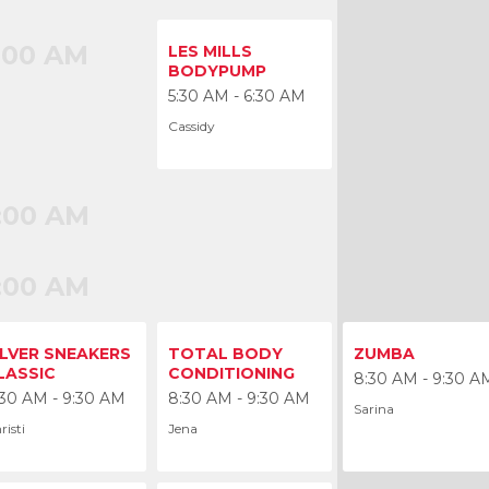
:00 AM
LES MILLS
BODYPUMP
5:30 AM - 6:30 AM
Cassidy
:00 AM
:00 AM
:00 AM
ILVER SNEAKERS
TOTAL BODY
ZUMBA
LASSIC
CONDITIONING
8:30 AM - 9:30 A
:30 AM - 9:30 AM
8:30 AM - 9:30 AM
Sarina
risti
Jena