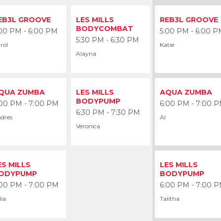
:00 PM
EB3L GROOVE
LES MILLS
REB3L GROOVE
BODYCOMBAT
:00 PM - 6:00 PM
5:00 PM - 6:00 P
5:30 PM - 6:30 PM
rol
Katie
Alayna
:00 PM
QUA ZUMBA
LES MILLS
AQUA ZUMBA
BODYPUMP
:00 PM - 7:00 PM
6:00 PM - 7:00 
6:30 PM - 7:30 PM
dres
Al
Veronica
ES MILLS
LES MILLS
ODYPUMP
BODYPUMP
:00 PM - 7:00 PM
6:00 PM - 7:00 
lia
Talitha