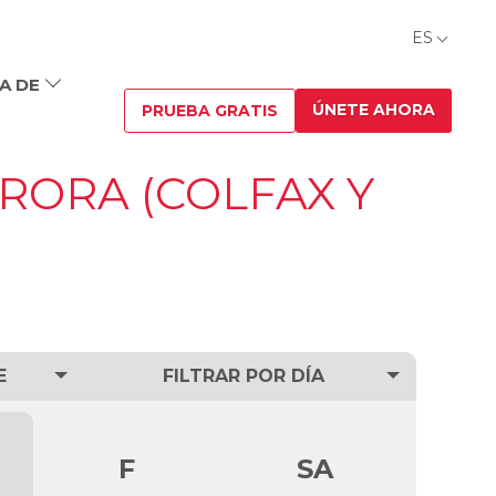
ES
A DE
ÚNETE AHORA
PRUEBA GRATIS
RORA (COLFAX Y
E
FILTRAR POR DÍA
F
SA