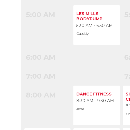
5:00 AM
5
LES MILLS
BODYPUMP
5:30 AM - 6:30 AM
Cassidy
6:00 AM
6
7:00 AM
7
8:00 AM
8
DANCE FITNESS
S
C
8:30 AM - 9:30 AM
8
Jena
Ch