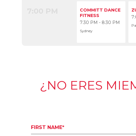
7:00 PM
7
COMMITT DANCE
Z
FITNESS
7
7:30 PM - 8:30 PM
Pa
Sydney
¿NO ERES MIE
FIRST NAME*