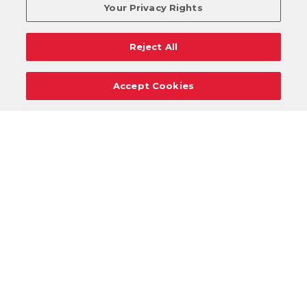
Your Privacy Rights
Reject All
Accept Cookies
Carreras
Apoyo
Solicitudes De Donaciones
Términos
Privacidad
Reglamento
Cancelar
Acceso