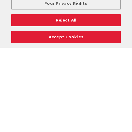
Your Privacy Rights
Reject All
Accept Cookies
Carreras
Apoyo
Solicitudes De Donaciones
Términos
Privacidad
Reglamento
Cancelar
Acceso